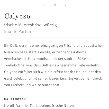
1
2
in
in
von
1
/
4
Modal
M
öffnen
öf
Calypso
frische Meeresbrise, würzig
Eau de Parfum
Ein Duft, der mit einer einzigartigen Frische und aquatischen
Nuancen begeistert. Leichte, erfrischende Akkorde
vermischen sich harmonisch mit der sanften Süße der
Tonkabohne, was dem Duft eine angenehme Tiefe verleiht.
Calypso entfaltet sich wie ein erfrischender Hauch, der den
Geist belebt und mit seiner klaren Leichtigkeit den Eindruck
von Freiheit und Weite hinterlässt.
HAUPTNOTEN
Neroli,
Vanille,
Tonkabohne,
frische Noten