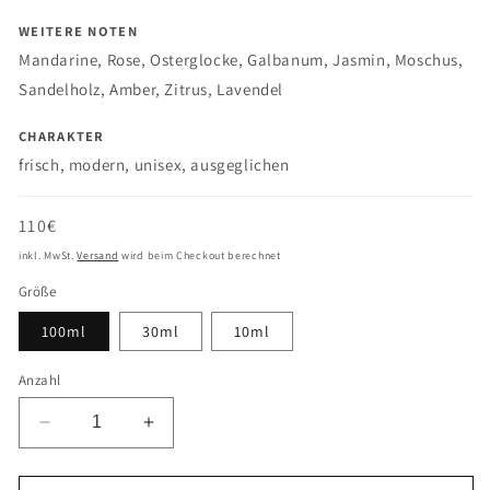
WEITERE NOTEN
Mandarine, Rose, Osterglocke, Galbanum, Jasmin, Moschus,
Sandelholz, Amber, Zitrus, Lavendel
CHARAKTER
frisch, modern, unisex, ausgeglichen
Normaler
110€
Preis
inkl. MwSt.
Versand
wird beim Checkout berechnet
Größe
100ml
30ml
10ml
Anzahl
Verringere
Erhöhe
die
die
Menge
Menge