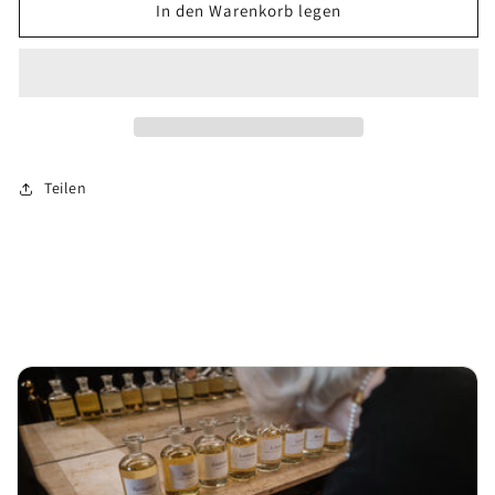
für
für
In den Warenkorb legen
Calypso
Calypso
Teilen