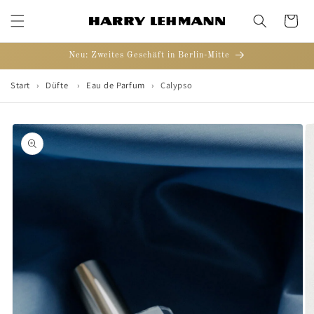
Direkt
zum
Warenkor
Inhalt
Neu: Zweites Geschäft in Berlin-Mitte
Start
Düfte
Eau de Parfum
Calypso
oduktinformationen
ringen